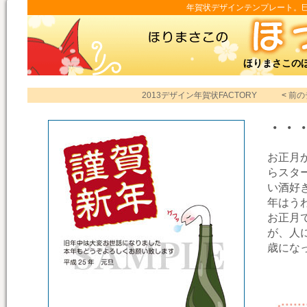
年賀状デザインテンプレート。巳年
ほりまさこの
2013デザイン年賀状FACTORY
<
前の
・・
お正月
らスタ
い酒好
年はう
お正月
が、人
歳にな