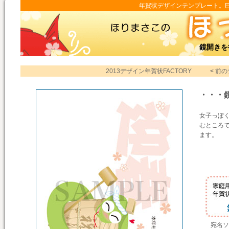
年賀状デザインテンプレート。巳年
鏡開きを
2013デザイン年賀状FACTORY
<
前の
・・・
女子っぽ
むところ
ます。
宛名ソ