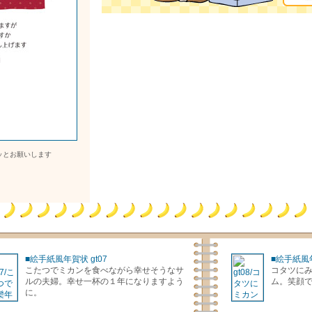
ッとお願いします
■絵手紙風年賀状 gt07
■絵手紙風年
こたつでミカンを食べながら幸せそうなサ
コタツに
ルの夫婦。幸せ一杯の１年になりますよう
ム。笑顔
に。