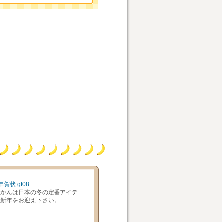
賀状 gt08
みかんは日本の冬の定番アイテ
で新年をお迎え下さい。