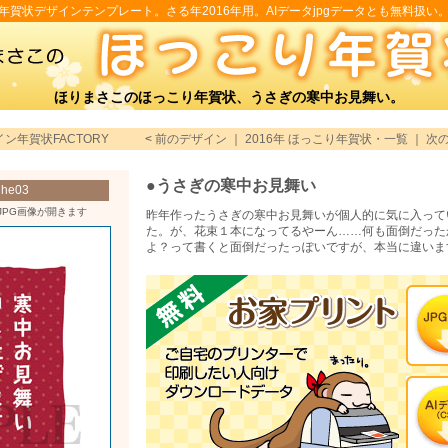
年賀状デザインテンプレート。さる年2016年用。AIデータjpgデータとも無料扱い
ほりまさこのほっこり年賀状、うさぎの寒中お見舞い。
イン年賀状FACTORY
<
前のデザイン
｜
2016年 ほっこり年賀状・一覧
｜
次
●うさぎの寒中お見舞い
e03
JPG画像が開きます
昨年作ったうさぎの寒中お見舞いが個人的に気に入って
た。が、花束１本になってるやーん……何も面倒だった
よ？って書くと面倒だったっぽいですが、本当に違いま