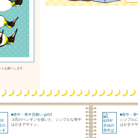
ッとお願いします
■喪中・寒中見舞い gz03
■喪中・寒中
３匹のペンギンを描いた、シンプルな喪中
シンプル
はがきデザイン。
はがきデ