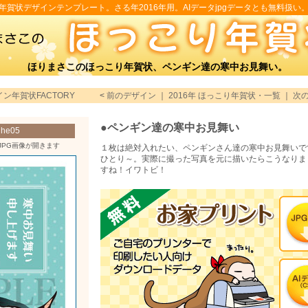
年賀状デザインテンプレート。さる年2016年用。AIデータjpgデータとも無料扱い
ほりまさこのほっこり年賀状、ペンギン達の寒中お見舞い。
イン年賀状FACTORY
<
前のデザイン
｜
2016年 ほっこり年賀状・一覧
｜
次
●ペンギン達の寒中お見舞い
e05
JPG画像が開きます
１枚は絶対入れたい、ペンギンさん達の寒中お見舞いで
ひとり～。実際に撮った写真を元に描いたらこうなりま
すね！イワトビ！