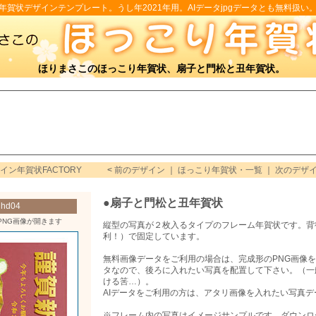
年賀状デザインテンプレート。うし年2021年用。AIデータjpgデータとも無料扱い
ほりまさこのほっこり年賀状、扇子と門松と丑年賀状。
イン年賀状FACTORY
<
前のデザイン
｜
ほっこり年賀状・一覧
｜
次のデザ
●扇子と門松と丑年賀状
d04
PNG画像が開きます
縦型の写真が２枚入るタイプのフレーム年賀状です。背
利！）で固定しています。
無料画像データをご利用の場合は、完成形のPNG画像
タなので、後ろに入れたい写真を配置して下さい。（一
ける筈…）。
AIデータをご利用の方は、アタリ画像を入れたい写真
※フレーム内の写真はイメージサンプルです。ダウンロ