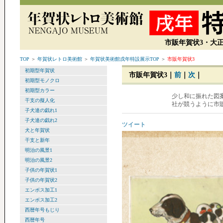
市販年賀状3・大正
TOP
＞
年賀状レトロ美術館
＞
年賀状美術館戌年特設展示TOP
＞
市販年賀状3
初期型年賀状
市販年賀状3｜
前
｜
次
｜
初期型モノクロ
初期型カラー
少し和に振れた図案
干支の擬人化
社が競うように市
子犬達の戯れ1
子犬達の戯れ2
ツイート
犬と年賀状
干支と新年
明治の風景1
明治の風景2
子供の年賀状1
子供の年賀状2
エンボス加工1
エンボス加工2
西暦年号もじり
西暦年号