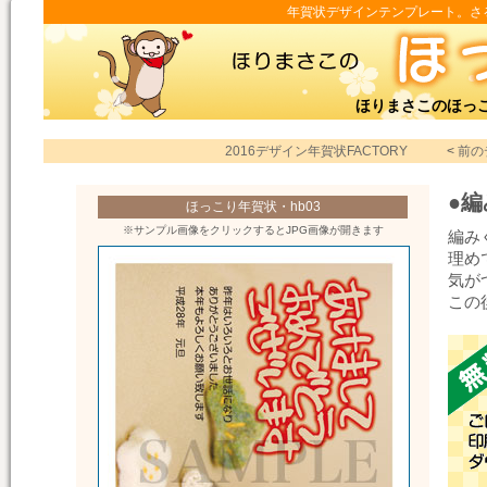
年賀状デザインテンプレート。さる年
ほりまさこのほっ
2016デザイン年賀状FACTORY
<
前の
●
ほっこり年賀状・hb03
※サンプル画像をクリックするとJPG画像が開きます
編み
理め
気が
この