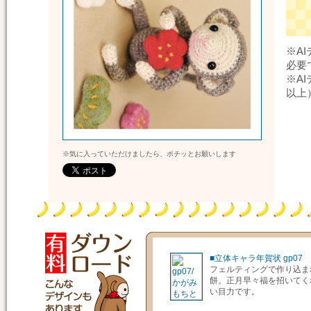
※A
必要
※AI
以上
※気に入っていただけましたら、ポチッとお願いします
■立体キャラ年賀状 gp07
フェルティングで作り込ま
餅。正月早々福を招いてく
い目力です。