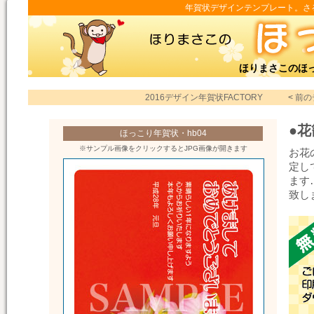
年賀状デザインテンプレート。さる年
ほりまさこのほ
2016デザイン年賀状FACTORY
<
前の
●
ほっこり年賀状・hb04
※サンプル画像をクリックするとJPG画像が開きます
お花
定し
ます
致し