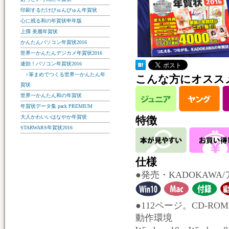
印刷するだけびゅんびゅん年賀状
心に残る和の年賀状申年版
上撰 美麗年賀状
かんたんパソコン年賀状2016
世界一かんたんデジカメ年賀状2016
速効！パソコン年賀状2016
>筆まめでつくる世界一かんたん年
こんな方にオスス
賀状
世界一かんたん和の年賀状
年賀状データ集 pack PREMIUM
大人かわいいはなやか年賀状
特徴
STARWARS年賀状2016
仕様
●発売・KADOKAW
●112ページ。CD-ROM
動作環境