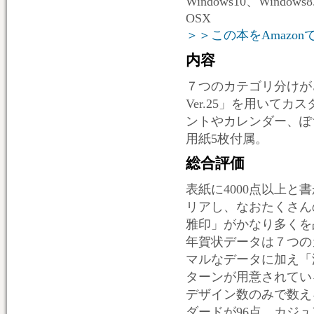
Windows10、Windows8
OSX
＞＞この本をAmazon
内容
７つのカテゴリ分けが
Ver.25」を用いて
ントやカレンダー、ぽ
用紙5枚付属。
総合評価
表紙に4000点以上
リアし、なおたくさん
雅印」がかなり多くを
年賀状データは７つの
マルなデータに加え「
ターンが用意されてい
デザイン数のみで数え
ダードが96点、カジュ