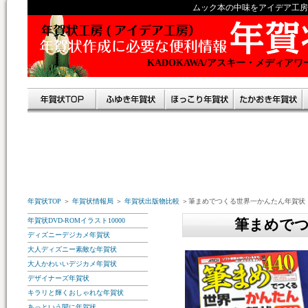
ムック本の中味をアイデア工房
KADOKAWA/アスキー・メディ
年賀状TOP
＞
年賀状情報局
＞
年賀状出版物比較
＞筆まめでつくる世界一かんたん年賀状
年賀状DVD-ROMイラスト10000
筆まめで
ディズニーデジカメ年賀状
大人ディズニー素敵な年賀状
大人かわいいデジカメ年賀状
デザイナーズ年賀状
キラリと輝くおしゃれな年賀状
あっという間に年賀状