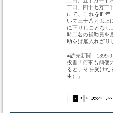
二日、五十万一千
三日、四十七万三
にて、これを昨年
いて三十八万以上
に下りしことなし
時二名の補助員を
助をば雇入れざり
●読売新聞 1899-
投書「何事も簡便
ると、そを受けた
生）」
1
2
3
4
次のページへ