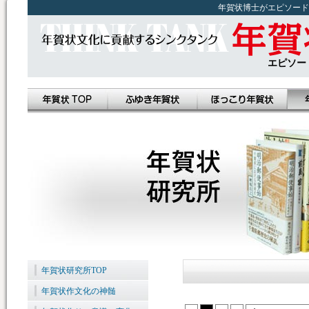
年賀状博士がエピソード
エピソー
年賀状研究所TOP
年賀状作文化の神髄