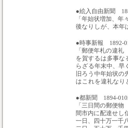
●絵入自由新聞 188
「年始状増加、年
後なりしが、本年
●時事新報 1892-
「郵便年札の違礼
を賀するは多事な
らざる年末中、早
旧ろう中年始状の
はこれを違礼なり
●都新聞 1894-0
「三日間の郵便物
間市内に配達せし
一日、四十万一千