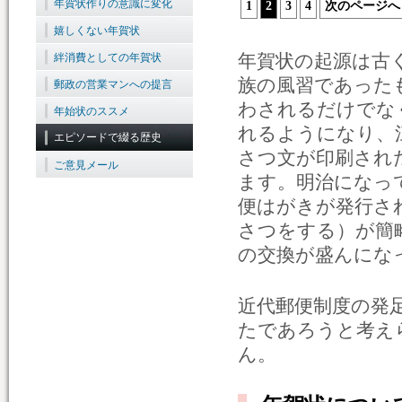
年賀状作りの意識に変化
1
2
3
4
次のページへ
嬉しくない年賀状
年賀状の起源は古
絆消費としての年賀状
族の風習であった
郵政の営業マンへの提言
わされるだけでな
年始状のススメ
れるようになり、
エピソードで綴る歴史
さつ文が印刷され
ご意見メール
ます。明治になっ
便はがきが発行さ
さつをする）が簡
の交換が盛んにな
近代郵便制度の発
たであろうと考え
ん。