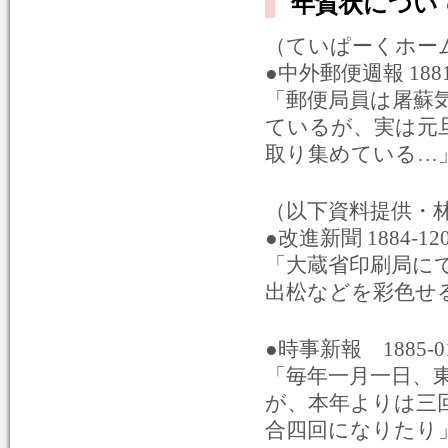
年賀状について
（ていぱーくホー
●中外郵便週報 1881
「郵便局員は屠蘇
ているが、実は元
取り集めている…
（以下資料提供・
●改進新聞 1884-1
「大蔵省印刷局に
出松などを彩色せ
●時事新報 1885-
「毎年一月一日、
が、本年よりは三
合四回になりたり