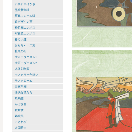
石版石目はがき
墨絵新年猿
写真フレーム猿
猿デザイン画
松竹梅エンボス
写真猿エンボス
春乃天使
おもちゃ十二支
社頭の松
大正モダニズム1
大正モダニズム2
木版刷年賀
モノカラー色違い
モノクローム
田家早梅
愉快な猿たち
暁鶏聲
かぶき面
歌舞伎
錦絵風
ことわざ
太閤秀吉