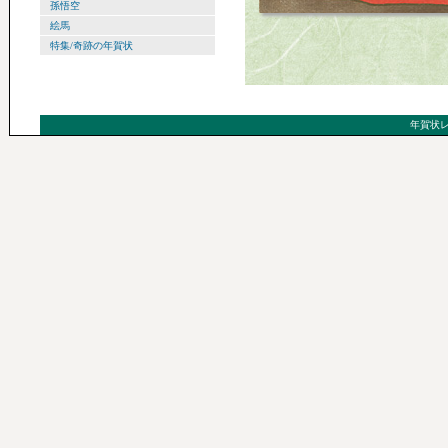
孫悟空
絵馬
特集/奇跡の年賀状
年賀状