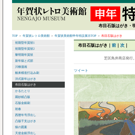
布目石版はがき・明
TOP
＞
年賀状レトロ美術館
＞
年賀状美術館申年特設展示TOP
＞
布目石版はがき
初期型年賀状1
布目石版はがき｜
前
｜
次
｜
初期型年賀状2
黎明期年賀状
芝区鳥井商店発行
新年猿と式部
川柳漫画
ツイート
舶来模造打込み刷
洋式新年はがき
布目石版はがき
かるたとり
羅紗紙凸版
石版金銀刷
初春
西暦年号浮出し
凸版干支はがき
猿の図案
天使金銀浮出し