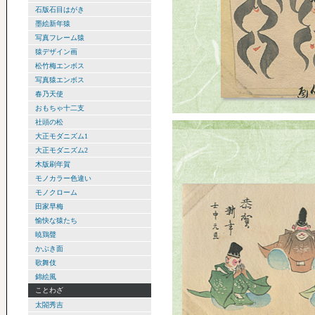
石版石目はがき
墨絵新年猿
写真フレーム猿
猿デザイン画
松竹梅エンボス
写真猿エンボス
春乃天使
おもちゃ十二支
社頭の松
大正モダニズム1
大正モダニズム2
木版刷年賀
モノカラー色違い
モノクローム
田家早梅
愉快な猿たち
暁鶏聲
かぶき面
歌舞伎
錦絵風
ことわざ
太閤秀吉