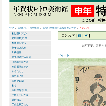
ことわざ・昭和7
TOP
＞
年賀状レトロ美術館
＞
年賀状美術館申年特設展示TOP
＞
ことわざ
初期型年賀状1
ことわざ｜
前
｜
次
｜
初期型年賀状2
黎明期年賀状
説明不要。定番と
新年猿と式部
川柳漫画
ツイート
舶来模造打込み刷
洋式新年はがき
布目石版はがき
かるたとり
羅紗紙凸版
石版金銀刷
初春
西暦年号浮出し
凸版干支はがき
猿の図案
天使金銀浮出し