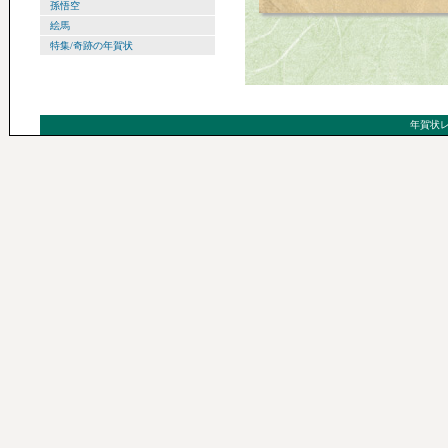
孫悟空
絵馬
特集/奇跡の年賀状
年賀状