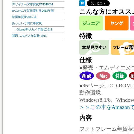
デザイナーズ年賀状DVD-ROM
こんな方にオスス
かんたん年賀状素材集2015年版
特撰年賀状2015-未-
あっという間に年賀状
>Disneyデジカメ年賀状2015
特徴
関西 ふるさと年賀状 2015
仕様
●発売・エムディエヌ
●96ページ。CD-ROM 
動作環境
Windows8.1/8、Windo
＞＞この本をAmazon
内容
フォトフレーム年賀状1