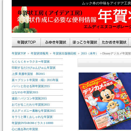
ムック本の中味をアイデア工房
エムディエヌコーポレーショ
年賀状TOP
＞
年賀状情報局
＞
年賀状出版物比較
＞
2015（未年）
＞Disneyデジカメ年賀状2
らくらくキャラクター年賀状
印刷するだけびゅんびゅん年賀状
上撰 美麗年賀状 和2015
楽々プリント年賀状（福）2015年版
パパッと出せる和年賀状2015
はなやか年賀状2015
速効！パソコン年賀状2015
おてがるこだわり年賀状2015
大人ディズニー素敵な年賀状2015
キラリと輝くおしゃれな年賀状
年賀状DVD-ROMイラスト10000
心に残る和の年賀状