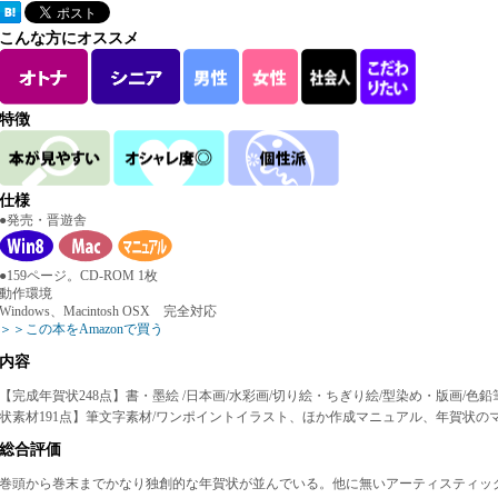
こんな方にオススメ
特徴
仕様
●発売・晋遊舎
●159ページ。CD-ROM 1枚
動作環境
Windows、Macintosh OSX 完全対応
＞＞この本をAmazonで買う
内容
【完成年賀状248点】書・墨絵 /日本画/水彩画/切り絵・ちぎり絵/型染め・版画/色
状素材191点】筆文字素材/ワンポイントイラスト、ほか作成マニュアル、年賀状の
総合評価
巻頭から巻末までかなり独創的な年賀状が並んでいる。他に無いアーティスティッ