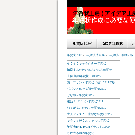
年賀状TOP
＞
年賀状情報局
＞
年賀状出版物比較
らくらくキャラクター年賀状
印刷するだけびゅんびゅん年賀状
上撰 美麗年賀状 和2015
楽々プリント年賀状（福）2015年版
パパッと出せる和年賀状2015
はなやか年賀状2015
速効！パソコン年賀状2015
おてがるこだわり年賀状2015
大人ディズニー素敵な年賀状2015
キラリと輝くおしゃれな年賀状
年賀状DVD-ROMイラスト10000
心に残る和の年賀状