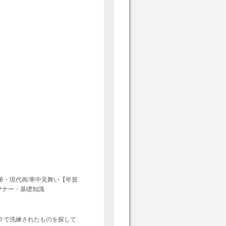
鉛筆・現代画/寒中見舞い【年賀
マナー・基礎知識
クで洗練されたものを探して