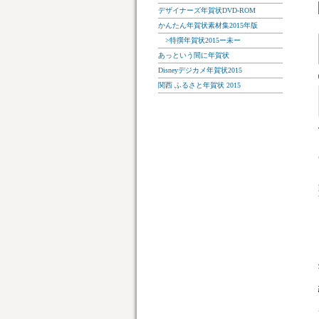
デザイナーズ年賀状DVD-ROM
かんたん年賀状素材集2015年版
>特撰年賀状2015ー未ー
あっという間に年賀状
Disneyデジカメ年賀状2015
関西 ふるさと年賀状 2015