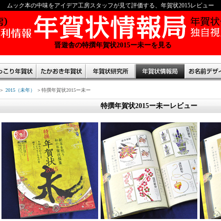
ムック本の中味をアイデア工房スタッフが見て評価する、年賀状2015レビュー
晋遊舎の特撰年賀状2015ー未ーを見る
＞
2015（未年）
＞特撰年賀状2015ー未ー
特撰年賀状2015ー未ーレビュー