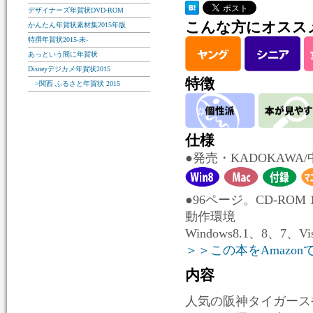
デザイナーズ年賀状DVD-ROM
こんな方にオスス
かんたん年賀状素材集2015年版
特撰年賀状2015-未-
あっという間に年賀状
Disneyデジカメ年賀状2015
特徴
>関西 ふるさと年賀状 2015
仕様
●発売・KADOKAWA
●96ページ。CD-ROM 
動作環境
Windows8.1、8、7、Vi
＞＞この本をAmazon
内容
人気の阪神タイガース