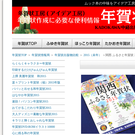
ムック本の中味をアイデア工房
KADOKAWA/中経
年賀状TOP
＞
年賀状情報局
＞
年賀状出版物比較
＞
2015（未年）
＞関西 ふるさと年賀状 2
らくらくキャラクター年賀状
印刷するだけびゅんびゅん年賀状
上撰 美麗年賀状 和2015
楽々プリント年賀状（福）2015年版
パパッと出せる和年賀状2015
はなやか年賀状2015
速効！パソコン年賀状2015
おてがるこだわり年賀状2015
大人ディズニー素敵な年賀状2015
キラリと輝くおしゃれな年賀状
年賀状DVD-ROMイラスト10000
心に残る和の年賀状