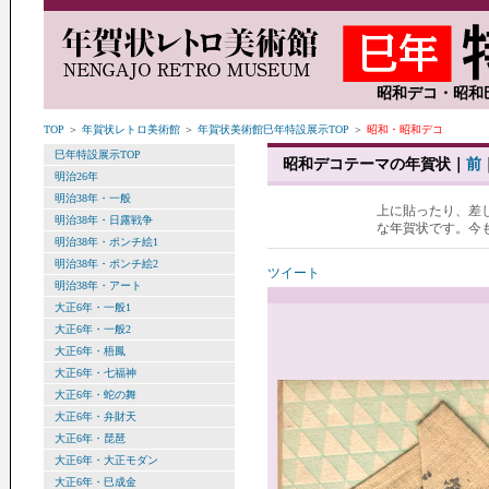
昭和デコ・昭和巳
TOP
＞
年賀状レトロ美術館
＞
年賀状美術館巳年特設展示TOP
＞
昭和・昭和デコ
巳年特設展示TOP
昭和デコテーマの年賀状｜
前
明治26年
明治38年・一般
上に貼ったり、差
明治38年・日露戦争
な年賀状です。今
明治38年・ポンチ絵1
明治38年・ポンチ絵2
ツイート
明治38年・アート
大正6年・一般1
大正6年・一般2
大正6年・梧鳳
大正6年・七福神
大正6年・蛇の舞
大正6年・弁財天
大正6年・琵琶
大正6年・大正モダン
大正6年・巳成金