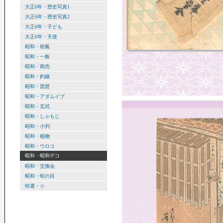
大正6年・歴史写真1
大正6年・歴史写真2
大正6年・子ども
大正6年・天使
昭和・梧鳳
昭和・一般
昭和・商売
昭和・釣鐘
昭和・琵琶
昭和・アダムイブ
昭和・玄武
昭和・しゃもじ
昭和・小判
昭和・植物
昭和・ウロコ
昭和・昭和デコ
昭和・交換会
昭和・蛇の目
特選・☆