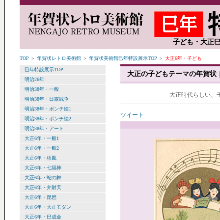
子ども・大正巳
TOP
＞
年賀状レトロ美術館
＞
年賀状美術館巳年特設展示TOP
＞
大正6年・子ども
巳年特設展示TOP
大正の子どもテーマの年賀状
明治26年
明治38年・一般
大正時代らしい、
明治38年・日露戦争
明治38年・ポンチ絵1
ツイート
明治38年・ポンチ絵2
明治38年・アート
大正6年・一般1
大正6年・一般2
大正6年・梧鳳
大正6年・七福神
大正6年・蛇の舞
大正6年・弁財天
大正6年・琵琶
大正6年・大正モダン
大正6年・巳成金