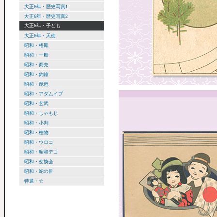
大正6年・歴史写真1
大正6年・歴史写真2
大正6年・子ども
大正6年・天使
昭和・梧鳳
昭和・一般
昭和・商売
昭和・釣鐘
昭和・琵琶
昭和・アダムイブ
昭和・玄武
昭和・しゃもじ
昭和・小判
昭和・植物
昭和・ウロコ
昭和・昭和デコ
昭和・交換会
昭和・蛇の目
特選・☆