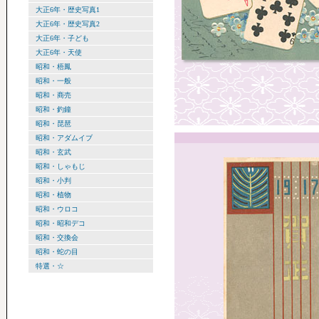
大正6年・歴史写真1
大正6年・歴史写真2
大正6年・子ども
大正6年・天使
昭和・梧鳳
昭和・一般
昭和・商売
昭和・釣鐘
昭和・琵琶
昭和・アダムイブ
昭和・玄武
昭和・しゃもじ
昭和・小判
昭和・植物
昭和・ウロコ
昭和・昭和デコ
昭和・交換会
昭和・蛇の目
特選・☆