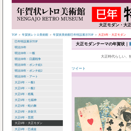
大正モダン・大正
TOP
＞
年賀状レトロ美術館
＞
年賀状美術館巳年特設展示TOP
＞
大正6年・大正モダン
巳年特設展示TOP
大正モダンテーマの年賀状｜
明治26年
明治38年・一般
大正時代らしい、
明治38年・日露戦争
明治38年・ポンチ絵1
ツイート
明治38年・ポンチ絵2
明治38年・アート
大正6年・一般1
大正6年・一般2
大正6年・梧鳳
大正6年・七福神
大正6年・蛇の舞
大正6年・弁財天
大正6年・琵琶
大正6年・大正モダン
大正6年・巳成金