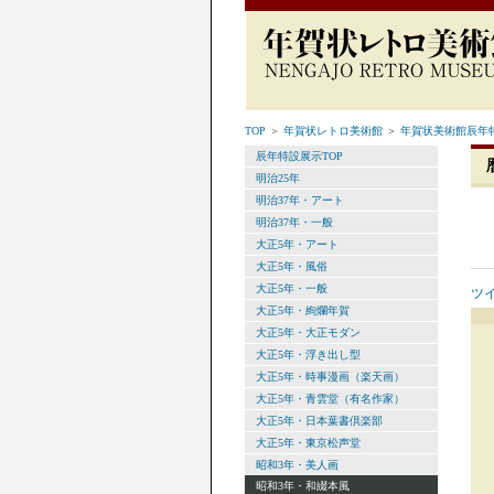
TOP
＞
年賀状レトロ美術館
＞
年賀状美術館辰年特
辰年特設展示TOP
明治25年
明治37年・アート
明治37年・一般
大正5年・アート
大正5年・風俗
大正5年・一般
ツ
大正5年・絢爛年賀
大正5年・大正モダン
大正5年・浮き出し型
大正5年・時事漫画（楽天画）
大正5年・青雲堂（有名作家）
大正5年・日本葉書倶楽部
大正5年・東京松声堂
昭和3年・美人画
昭和3年・和綴本風