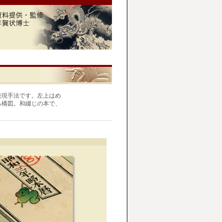
表現手法です。左上はめ
る構図。和綴じの本で、