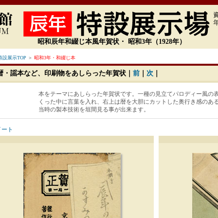
昭和辰年和綴じ本風年賀状・ 昭和3年（1928年）
設展示TOP
＞
昭和3年・和綴じ本
暦・謡本など、印刷物をあしらった年賀状｜
前
｜
次
｜
本をテーマにあしらった年賀状です。一種の見立てパロディー風の
くった中に言葉を入れ、右上は暦を大胆にカットした奥行き感のあ
当時の製本技術を垣間見る事が出来ます。
イート