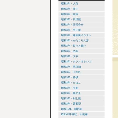
昭和3年・人形
昭和3年・童子
昭和3年・絵馬
昭和3年・円形龍
昭和3年・語呂合せ
昭和3年・羽子板
昭和3年・線画風イラスト
昭和3年・からくり人形
昭和3年・祭りと踊り
昭和3年・め組
昭和3年・文字
昭和3年・タツノオトシゴ
昭和3年・竜宮城
昭和3年・千社札
昭和3年・将棋
昭和3年・たばこ
昭和3年・宝船
昭和3年・龍の爪
昭和3年・剣と龍
昭和3年・図案型
昭和15年・開戦前
欧州の年賀状・天使編