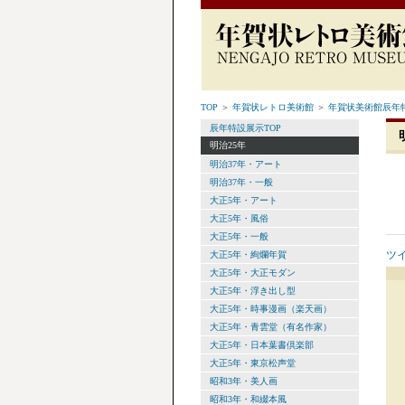
TOP
＞
年賀状レトロ美術館
＞
年賀状美術館辰年特
辰年特設展示TOP
明治25年
明治37年・アート
明治37年・一般
大正5年・アート
大正5年・風俗
大正5年・一般
ツ
大正5年・絢爛年賀
大正5年・大正モダン
大正5年・浮き出し型
大正5年・時事漫画（楽天画）
大正5年・青雲堂（有名作家）
大正5年・日本葉書倶楽部
大正5年・東京松声堂
昭和3年・美人画
昭和3年・和綴本風