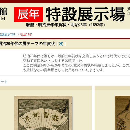
暦型・明治辰年年賀状・明治25年（1892年）
設展示TOP
＞
明治25年
明治20年代の暦テーマの年賀状｜
次
｜
明治20年代は誰もが一般的に年賀状を交換しあうという時代ではな
訪ねて直接あいさつをする習慣でした。
ここに明治24年から26年までの3枚の年賀状を掲載しましたが、こ
や旅館などの営業用として使用されていたようです。
イート