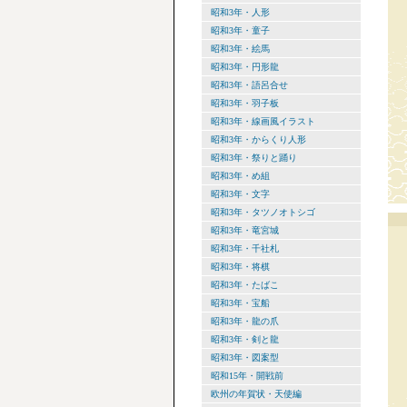
昭和3年・人形
昭和3年・童子
昭和3年・絵馬
昭和3年・円形龍
昭和3年・語呂合せ
昭和3年・羽子板
昭和3年・線画風イラスト
昭和3年・からくり人形
昭和3年・祭りと踊り
昭和3年・め組
昭和3年・文字
昭和3年・タツノオトシゴ
昭和3年・竜宮城
昭和3年・千社札
昭和3年・将棋
昭和3年・たばこ
昭和3年・宝船
昭和3年・龍の爪
昭和3年・剣と龍
昭和3年・図案型
昭和15年・開戦前
欧州の年賀状・天使編