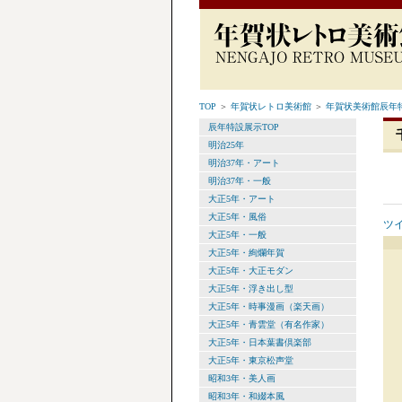
TOP
＞
年賀状レトロ美術館
＞
年賀状美術館辰年特
辰年特設展示TOP
明治25年
明治37年・アート
明治37年・一般
大正5年・アート
大正5年・風俗
ツ
大正5年・一般
大正5年・絢爛年賀
大正5年・大正モダン
大正5年・浮き出し型
大正5年・時事漫画（楽天画）
大正5年・青雲堂（有名作家）
大正5年・日本葉書倶楽部
大正5年・東京松声堂
昭和3年・美人画
昭和3年・和綴本風