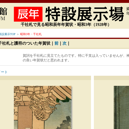
千社札で見る昭和辰年年賀状・昭和3年（1928年）
設展示TOP
＞
昭和3年・千社札
千社札と護符のついた年賀状｜
前
｜
次
｜
賀詞を千社札に見立てたものです。特に干支は入っていませんが、
の良い年賀状だと思われます。
イート