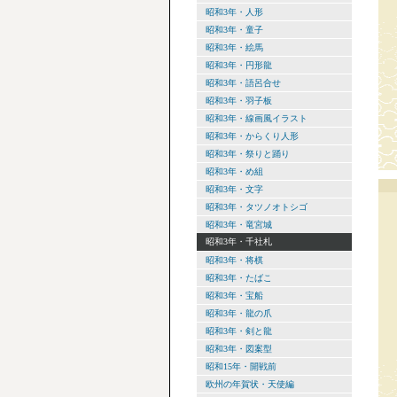
昭和3年・人形
昭和3年・童子
昭和3年・絵馬
昭和3年・円形龍
昭和3年・語呂合せ
昭和3年・羽子板
昭和3年・線画風イラスト
昭和3年・からくり人形
昭和3年・祭りと踊り
昭和3年・め組
昭和3年・文字
昭和3年・タツノオトシゴ
昭和3年・竜宮城
昭和3年・千社札
昭和3年・将棋
昭和3年・たばこ
昭和3年・宝船
昭和3年・龍の爪
昭和3年・剣と龍
昭和3年・図案型
昭和15年・開戦前
欧州の年賀状・天使編