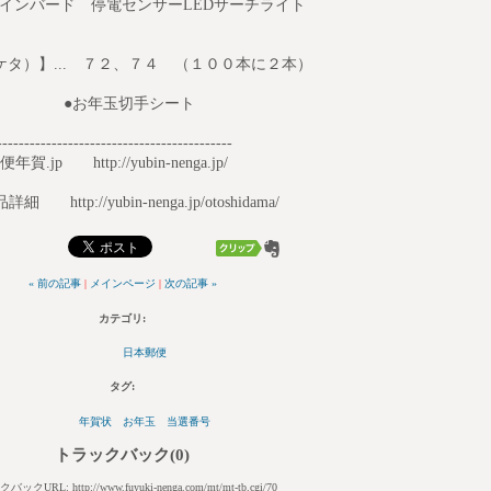
ード 停電センサーLEDサーチライト
タ）】... ７２、７４ （１００本に２本）
●お年玉切手シート
-------------------------------------------
便年賀.jp http://yubin-nenga.jp/
http://yubin-nenga.jp/otoshidama/
« 前の記事
|
メインページ
|
次の記事 »
カテゴリ
:
日本郵便
タグ
:
年賀状 お年玉 当選番号
トラックバック(0)
ックURL: http://www.fuyuki-nenga.com/mt/mt-tb.cgi/70