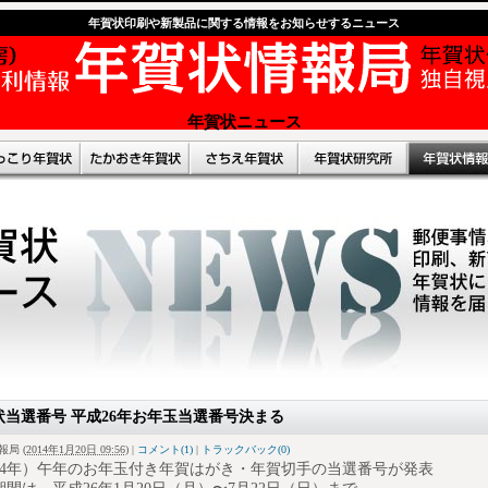
年賀状印刷や新製品に関する情報をお知らせするニュース
年賀状ニュース
状当選番号 平成26年お年玉当選番号決まる
報局
(
2014年1月20日 09:56
)
|
コメント(1)
|
トラックバック(0)
2014年）午年のお年玉付き年賀はがき・年賀切手の当選番号が発表