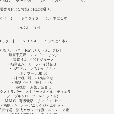
間は、平成26年1月20日（月）〜7月22日（日）まで。
選番号および賞品は下記の通り。
ケタ）】... ９７０８５ （10万本に１本）
●現金１万円
ケタ）】... ２３４４ （１万本に１本）
さと小包［下記よりいずれか選択］
座千疋屋 マンゴードリンク
青森りんご100％ジュース
福島正八 リーフパイ詰合せ
福島正八 まろやかプリン
・ボンブーレBB-30
・柿の種 味ごのみ詰合せ
・黒糖ドーナツ棒セットG
・越後抄 お菓子詰合せ
ラバージンオリーブオイル ティエラ
ープルシロップ（NO1ライト）
M.C 有機栽培ドリップコーヒー
正八 オーガニックジャムセット
場 熟成アカシア蜂蜜（ルーマニア産）