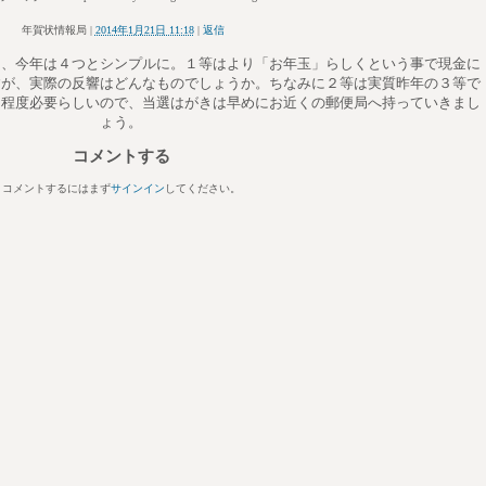
年賀状情報局
|
2014年1月21日 11:18
|
返信
ろ、今年は４つとシンプルに。１等はより「お年玉」らしくという事で現金に
すが、実際の反響はどんなものでしょうか。ちなみに２等は実質昨年の３等で
間程度必要らしいので、当選はがきは早めにお近くの郵便局へ持っていきまし
ょう。
コメントする
コメントするにはまず
サインイン
してください。