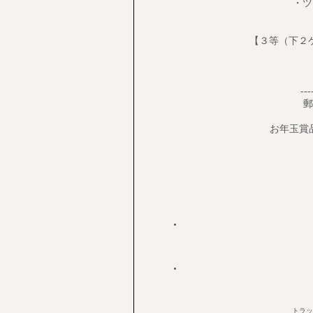
・ツインバ
【３等（下２ケ
---
郵
お年玉賞品詳細 
トラックバ