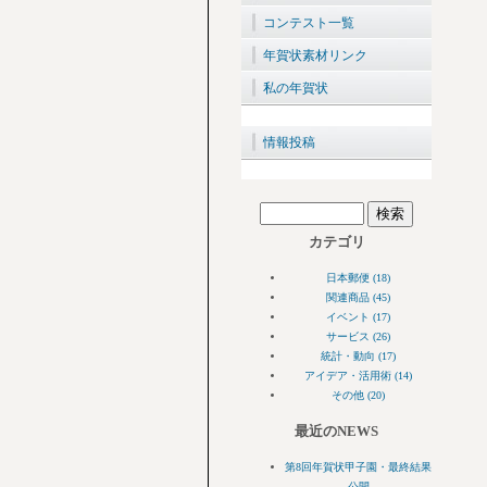
コンテスト一覧
年賀状素材リンク
私の年賀状
情報投稿
カテゴリ
日本郵便 (18)
関連商品 (45)
イベント (17)
サービス (26)
統計・動向 (17)
アイデア・活用術 (14)
その他 (20)
最近のNEWS
第8回年賀状甲子園・最終結果
公開