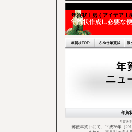
年賀
年賀状情
郵便年賀.jpにて、平成26年（