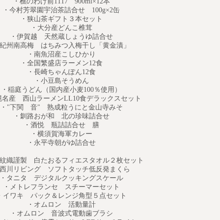
のわけ前1117 900ml×12本
芳翠園宇治茶詰合せ 100g×2缶
・狭山茶ギフト３本セット
・大分産どんこ椎茸
賀越 天然蔵しょうゆ詰合せ
高梅 はちみつ入梅干し「黄金漬」
・南魚沼産こしひかり
・全国繁盛店ラーメン12食
・長崎ちゃんぽん12食
・小豆島そうめん
うどん（国内産小麦100％使用）
西山ラーメンLL10食デラックスセット
関 音" 熟成粒うにと金山寺みそ
釧路おが和 北の珍味詰合せ
・酒悦 瓶詰詰合せ 膳
・横須賀海軍カレー
・永平寺朝がゆ詰合せ
製 白たおるフィエスタオル２枚セット
ビング ソフトタッチ低反発まくら
タ デジタルクッキングスケール
トレフランセ スチーマーセット
キ パック＆レンジ角型５点セット
・オムロン 活動量計
ムロン 音波式電動歯ブラシ