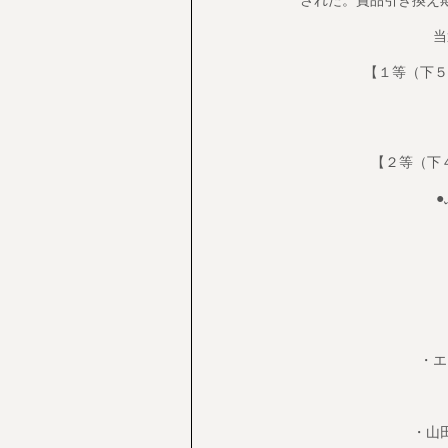
された。賞品引き換え期
当
【１等（下５
【２等（下４
●ふる
・銀
・
・
・
・エクスト
・メ
・M.
・福島
・山田養蜂