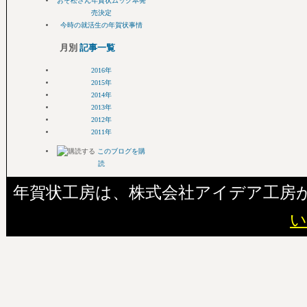
おそ松さん年賀状ムック本発
売決定
今時の就活生の年賀状事情
月別
記事一覧
2016年
2015年
2014年
2013年
2012年
2011年
このブログを購
読
年賀状工房は、株式会社アイデア工房
い