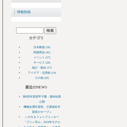
情報投稿
カテゴリ
日本郵便 (18)
関連商品 (45)
イベント (17)
サービス (26)
統計・動向 (17)
アイデア・活用術 (14)
その他 (20)
最近のNEWS
第8回年賀状甲子園・最終結果
公開
機械金属年賀状、介護福祉年
賀状がオープン
ハガキ＆フォトプリンター
『プリン写ル』2016年モデル