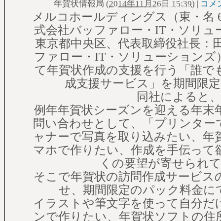
年賀状情報局
(
2014年11月26日 15:39
)
|
コメン
メルコホールディングス（東・名 6
式会社バッファロー・IT・ソリュ
東京都中央区、代表取締役社長：田
ファロー・IT・ソリューションズ
て年賀状作成の支援を行う「誰で
成支援サービス」を期間限定
同社によると
例年年賀状シーズンを迎える年末
問い合わせとして、「プリンター
ャナーで写真を取り込みたい、年
マホで作りたい、作成を手伝って
くの要望が寄せられ
そこで年賀状の訪問作成サービス
せ、期間限定のパック料金に
イラストや筆文字を使って自分だ
ンで作りたい、年賀状ソフトの住