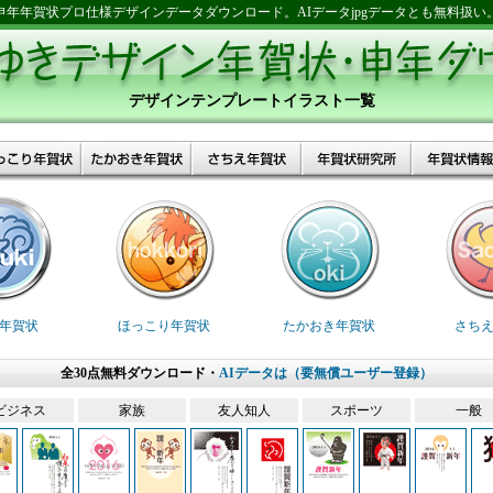
申年年賀状プロ仕様デザインデータダウンロード。AIデータjpgデータとも無料扱い
デザインテンプレートイラスト一覧
年賀状
ほっこり年賀状
たかおき年賀状
さち
全30点無料ダウンロード・
AIデータは（要無償ユーザー登録）
ビジネス
家族
友人知人
スポーツ
一般