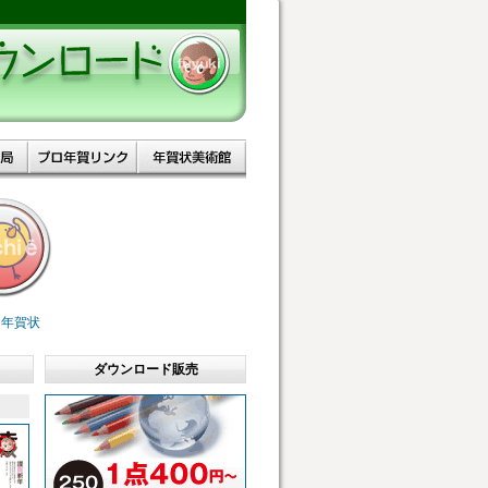
。
え年賀状
ダウンロード販売