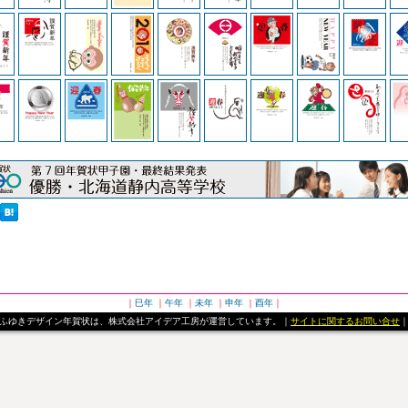
｜
巳年
｜
午年
｜
未年
｜
申年
｜
酉年
｜
ふゆきデザイン年賀状は、株式会社アイデア工房が運営しています。｜
サイトに関するお問い合せ